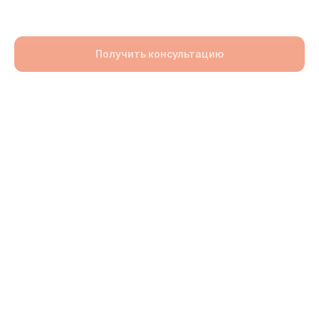
96900,00
UZS
Получить консультацию
Раздел: Брусчатка
Размер: 260x190x60
lwh: 260x190x60 mm