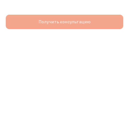
92900,00
UZS
Получить консультацию
Раздел: Брусчатка
Размер: 100x100x60
lwh: 100x100x60 mm