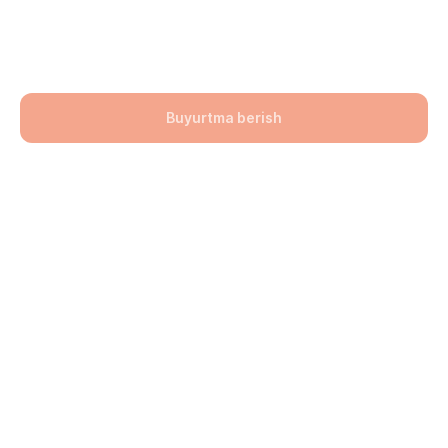
(Sariq) 200x400x60
141900,00
UZS
Buyurtma berish
Bo'lim: Bruschatka
Hajmi: 200х400х60
lwh: 200x400x60 mm