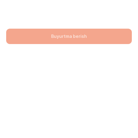
(sariq-qora-oq-qora) 200x400x60
99900,00
UZS
Buyurtma berish
Bo'lim: Bruschatka
Hajmi: 200х400х60
lwh: 200x400x60 mm