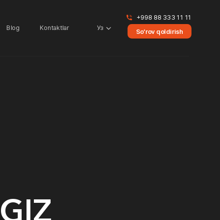
+998 88 333 11 11
Blog
Kontaktlar
Уз
So‘rov qoldirish
GIZ